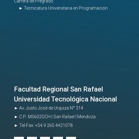
Carrera de Pregrado
► Tecnicatura Universitaria en Programación
Facultad Regional San Rafael
Universidad Tecnológica Nacional
►
Av. Justo José de Urquiza N
°
314
►
C.P.: M5602GCH | San Rafael | Mendoza
►
Tel-Fax:
+54 9 260 4421078