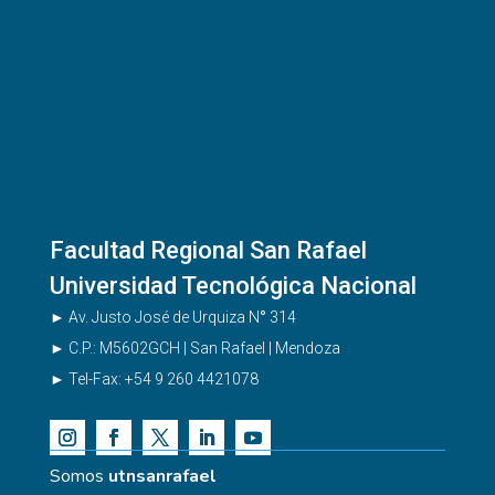
Facultad Regional San Rafael
Universidad Tecnológica Nacional
►
Av. Justo José de Urquiza N
°
314
►
C.P.: M5602GCH | San Rafael | Mendoza
►
Tel-Fax:
+54 9 260 4421078
Somos
utnsanrafael